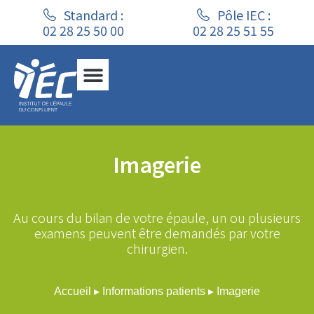
Standard :
Pôle IEC :
02 28 25 50 00
02 28 25 51 55
Imagerie
Au cours du bilan de votre épaule, un ou plusieurs
examens peuvent être demandés par votre
chirurgien.
Accueil
▸
Informations patients
▸
Imagerie