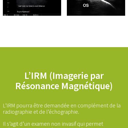
L’IRM (Imagerie par
Résonance Magnétique)
L’IRM pourra être demandée en complément de la
radiographie et de l’échographie.
Il s’agit d’un examen non invasif qui permet